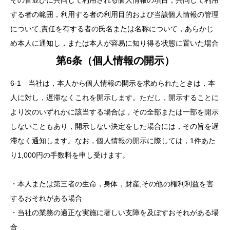
その旨並びに共同して利用される個人情報の項目，共同して利用
する者の範囲，利用する者の利用目的および当該個人情報の管理
について,責任を有する者の氏名または名称について，あらかじ
め本人に通知し，または本人が容易に知り得る状態に置いた場合
第6条（個人情報の開示）
6-1 当社は，本人から個人情報の開示を求められたときは，本
人に対し，遅滞なくこれを開示します。ただし，開示することに
より次のいずれかに該当する場合は，その全部または一部を開示
しないこともあり，開示しない決定をした場合には，その旨を遅
滞なく通知します。なお，個人情報の開示に際しては，1件あた
り1,000円の手数料を申し受けます。
・本人または第三者の生命，身体，財産,その他の権利利益を害
するおそれがある場合
・当社の業務の適正な実施に著しい支障を及ぼすおそれがある場
合